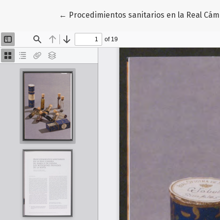
Volver a los detalles del artículo
←
Procedimientos sanitarios en la Real Cáma