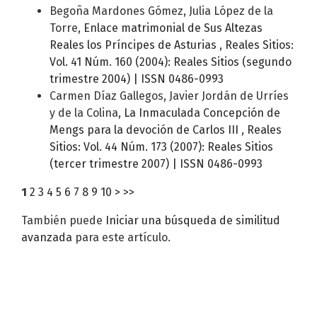
Begoña Mardones Gómez, Julia López de la
Torre,
Enlace matrimonial de Sus Altezas
Reales los Príncipes de Asturias
,
Reales Sitios:
Vol. 41 Núm. 160 (2004): Reales Sitios (segundo
trimestre 2004) | ISSN 0486-0993
Carmen Díaz Gallegos, Javier Jordán de Urríes
y de la Colina,
La Inmaculada Concepción de
Mengs para la devoción de Carlos III
,
Reales
Sitios: Vol. 44 Núm. 173 (2007): Reales Sitios
(tercer trimestre 2007) | ISSN 0486-0993
1
2
3
4
5
6
7
8
9
10
>
>>
También puede
Iniciar una búsqueda de similitud
avanzada
para este artículo.